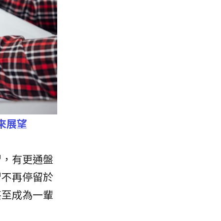
來展望
習，有更通盤
習不再停留於
甚至成為一輩