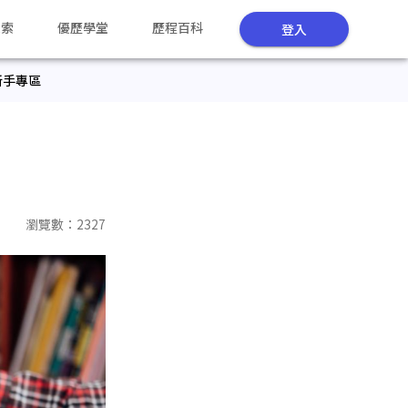
探索
優歷學堂
歷程百科
登入
新手專區
瀏覽數：
2327