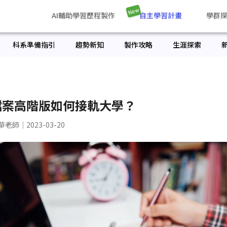
New
AI輔助學習歷程製作
自主學習計畫
學群
科系準備指引
趨勢新知
製作攻略
生涯探索
檔案高階版如何接軌大學？
華老師
｜2023-03-20