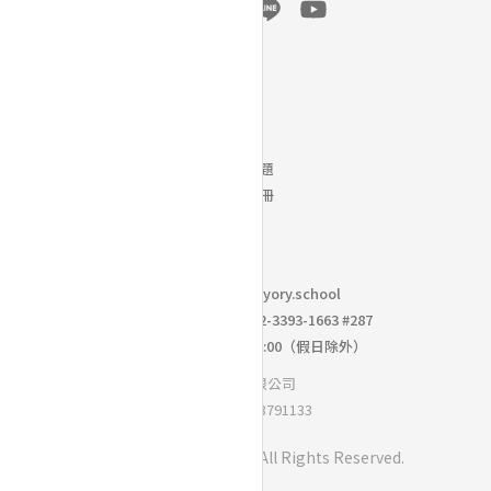
幫助
常見問題
下載手冊
聯絡我們｜
info@yory.school
校園採購洽詢專線： 02-3393-1663 #287
週一到週五 10:00 ~ 18:00（假日除外）
思學優有限公司
統一編號：93791133
Copyright ©
BoniO Inc.
All Rights Reserved.