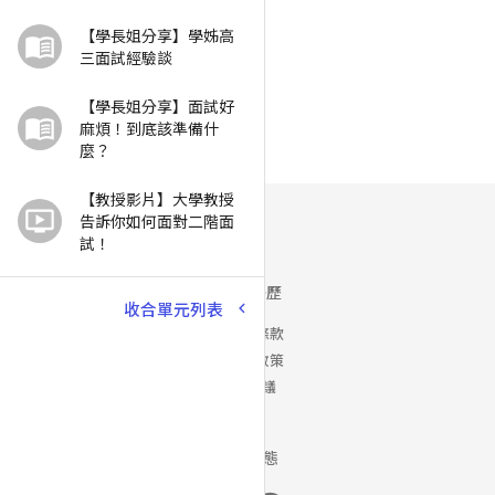
【學長姐分享】學姊高
三面試經驗談
【學長姐分享】面試好
麻煩！到底該準備什
麼？
【教授影片】大學教授
告訴你如何面對二階面
試！
Yory 優歷
收合單元列表
使用者條款
隱私權政策
銷售協議
最新動態