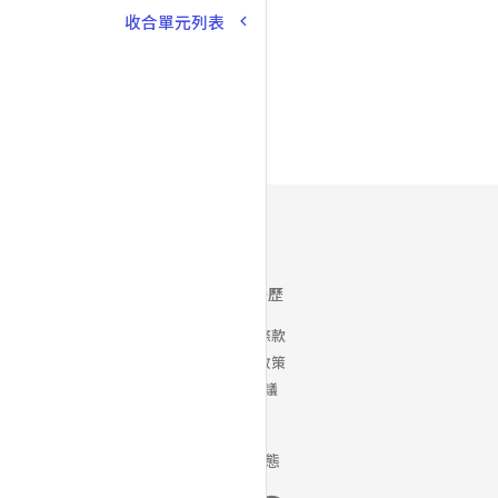
收合單元列表
Yory 優歷
使用者條款
隱私權政策
銷售協議
最新動態