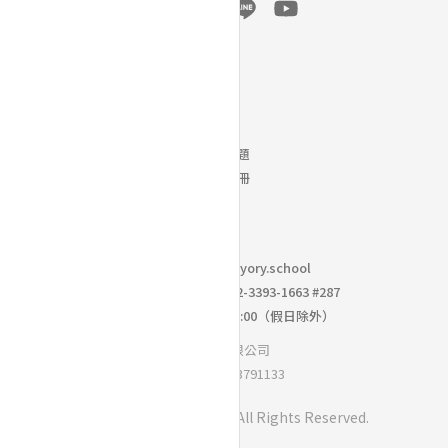
幫助
常見問題
下載手冊
聯絡我們｜
info@yory.school
校園採購洽詢專線： 02-3393-1663 #287
週一到週五 10:00 ~ 18:00（假日除外）
思學優有限公司
統一編號：93791133
Copyright ©
BoniO Inc.
All Rights Reserved.