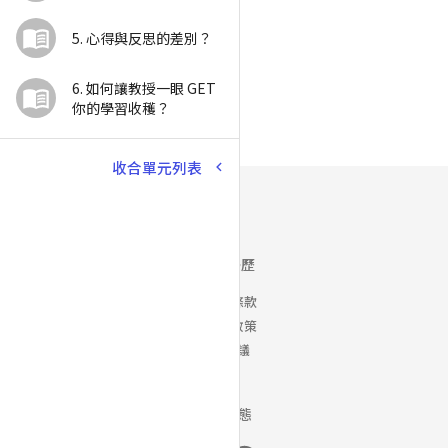
5. 心得與反思的差別？
6. 如何讓教授一眼 GET 
你的學習收穫？
收合單元列表
Yory 優歷
使用者條款
隱私權政策
銷售協議
最新動態