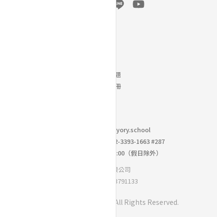
幫助
常見問題
下載手冊
聯絡我們｜
info@yory.school
校園採購洽詢專線： 02-3393-1663 #287
週一到週五 10:00 ~ 18:00（假日除外）
思學優有限公司
統一編號：93791133
Copyright ©
BoniO Inc.
All Rights Reserved.