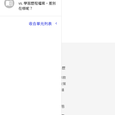
vs. 學習歷程檔案，差別
在哪呢？
收合單元列表
Yory 優歷
使用者條款
隱私權政策
銷售協議
最新動態