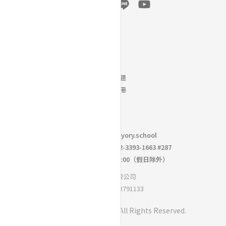
幫助
常見問題
下載手冊
聯絡我們｜
info@yory.school
校園採購洽詢專線： 02-3393-1663 #287
週一到週五 10:00 ~ 18:00（假日除外）
思學優有限公司
統一編號：93791133
Copyright ©
BoniO Inc.
All Rights Reserved.