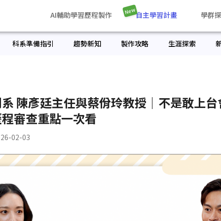
New
AI輔助學習歷程製作
自主學習計畫
學群
科系準備指引
趨勢新知
製作攻略
生涯探索
劇系 陳彥廷主任與蔡佾玲教授｜不是敢上台
歷程審查重點一次看
26-02-03