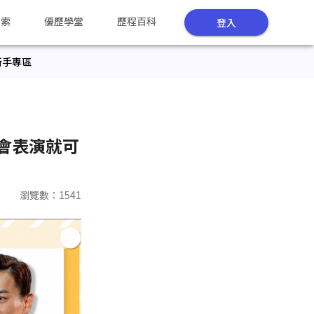
探索
優歷學堂
歷程百科
登入
新手專區
會表演就可
瀏覽數：
1541