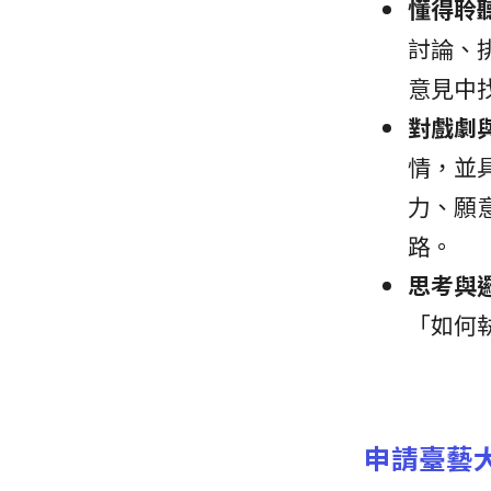
懂得聆
討論、
意見中
對戲劇
情，並
力、願
路。
思考與
「如何
申請臺藝