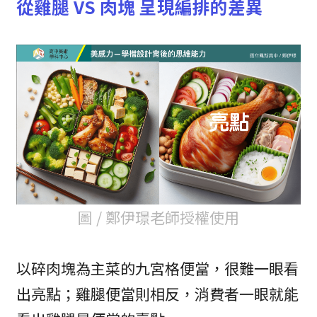
從雞腿 VS 肉塊 呈現編排的差異
圖 / 鄭伊璟老師授權使用
以碎肉塊為主菜的九宮格便當，很難一眼看
出亮點；雞腿便當則相反，消費者一眼就能