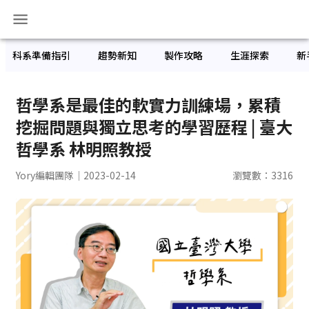
科系準備指引
趨勢新知
製作攻略
生涯探索
新
哲學系是最佳的軟實力訓練場，累積
挖掘問題與獨立思考的學習歷程 | 臺大
哲學系 林明照教授
Yory編輯團隊
｜2023-02-14
瀏覽數：
3316