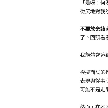
「是呀！何
微笑地對我
不要放棄諮
了。
回頭看
我能體會這
模擬面試的
表現與從事
可能不是走
然而，在她