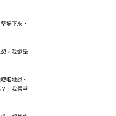
。整場下來，
我想，我還是
她哽咽地說。
嗎？」我看著