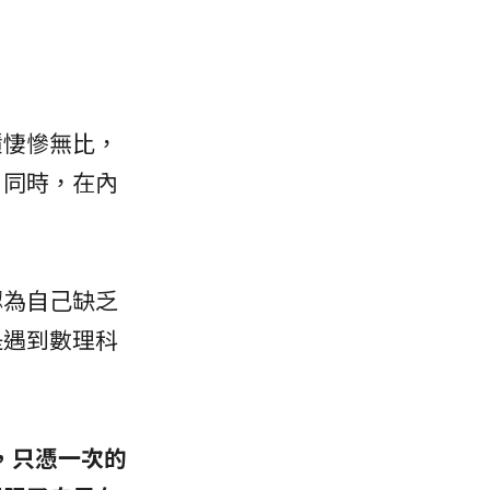
績悽慘無比，
。同時，在內
認為自己缺乏
是遇到數理科
式，只憑一次的