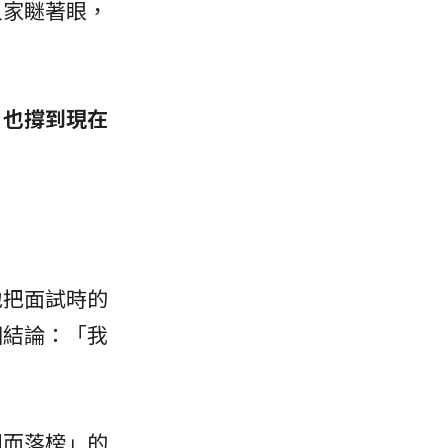
人家瞇著眼，
，也撐到現在
地把面試時的
個結論：「我
利而落榜」的