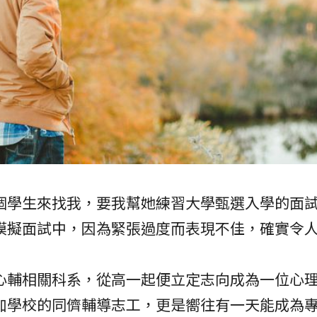
個學生來找我，要我幫她練習大學甄選入學的面
模擬面試中，因為緊張過度而表現不佳，確實令
心輔相關科系，從高一起便立定志向成為一位心
加學校的同儕輔導志工，更是嚮往有一天能成為