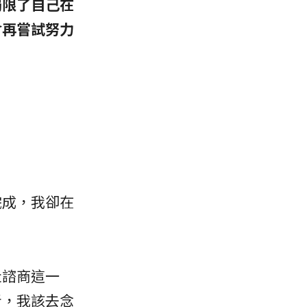
侷限了自己在
會再嘗試努力
完成，我卻在
走諮商這一
者，我該去念