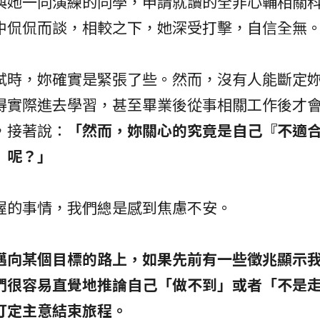
與她一同演練的同學，申請就讀的全非心輔相關
中侃侃而談，相較之下，她深受打擊，自信全無
試時，妳確實是緊張了些。然而，沒有人能斷定
得實際進去學習，甚至畢業後從事相關工作後才
，接著說：
「然而，妳關心的究竟是自己『不適
』呢？」
握的事情，我們總是感到焦慮不安。
邁向某個目標的路上，如果先前有一些徵兆顯示
們很容易直覺地推論自己「做不到」或者「不是
打定主意結束旅程。