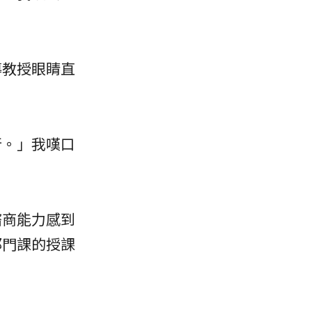
導教授眼睛直
行。」我嘆口
諮商能力感到
那門課的授課