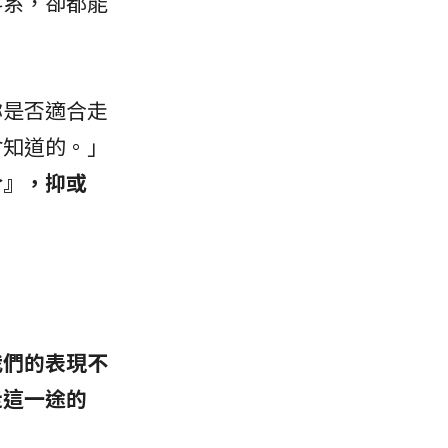
科系，卻都能
。
妳是否適合走
會知道的。」
合』，抑或
我們的表現不
走這一途的